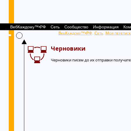
ВебКаждому™•РФ
Сеть
Сообщество
Информация
Ком
ВебКаждому™•РФ
.
Сеть
.
Моя переписк
Черновики
Черновики писем до их отправки получате