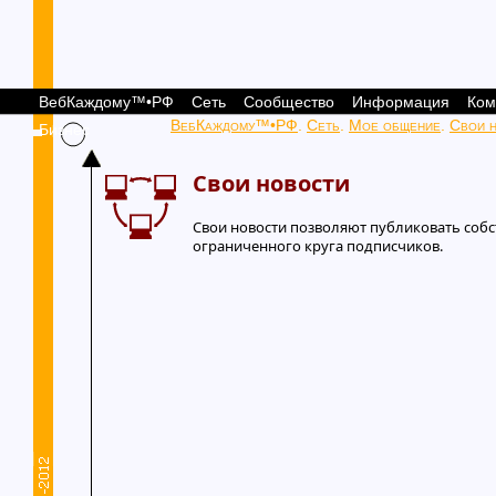
ВебКаждому™•РФ
Сеть
Сообщество
Информация
Ком
ВебКаждому™•РФ
.
Сеть
.
Мое общение
.
Свои 
Бизнес
Свои новости
Свои новости позволяют публиковать собс
ограниченного круга подписчиков.