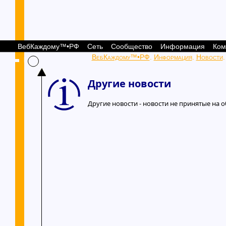
ВебКаждому™•РФ
Сеть
Сообщество
Информация
Ком
ВебКаждому™•РФ
.
Информация
.
Новости
Другие новости
Другие новости - новости не принятые на 