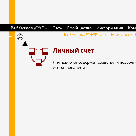
ВебКаждому™•РФ
Сеть
Сообщество
Информация
Ком
ВебКаждому™•РФ
.
Сеть
.
Мой уголок
.
Личный счет
Личный счет содержит сведения и позволя
использованием.