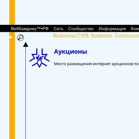
ВебКаждому™•РФ
Сеть
Сообщество
Информация
Ком
ВебКаждому™•РФ
.
Коммерция
.
Торговая пл
Аукционы
Место размещения интернет аукционов пок